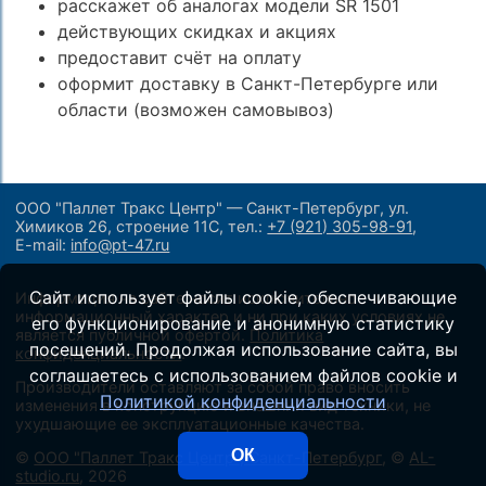
расскажет об аналогах модели SR 1501
действующих скидках и акциях
предоставит счёт на оплату
оформит доставку в Санкт-Петербурге или
области (возможен самовывоз)
ООО "Паллет Тракс Центр" — Санкт-Петербург, ул.
Химиков 26, строение 11С,
тел.:
+7 (921) 305-98-91
,
E-mail:
info@pt-47.ru
Сайт использует файлы cookie, обеспечивающие
Информация на сайте носит исключительно
информационный характер и ни при каких условиях не
его функционирование и анонимную статистику
является публичной офертой.
Политика
посещений. Продолжая использование сайта, вы
конфиденциальности
.
соглашаетесь с использованием файлов cookie и
Производители оставляют за собой право вносить
Политикой конфиденциальности
изменения в конструкцию и внешний вид техники, не
ухудшающие ее эксплуатационные качества.
ОК
©
ООО "Паллет Тракс Центр", Санкт-Петербург
, ©
AL-
studio.ru
, 2026