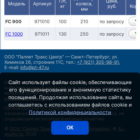
Г/п,
Цена,
Модель
Артикул
колеса,
кг
руб.
Корз
мм
FC 900
971010
100
210
по запросу
FC 1000
971011
130
250
по запросу
ООО "Паллет Тракс Центр" — Санкт-Петербург, ул.
Химиков 26, строение 11С,
тел.:
+7 (921) 305-98-91
,
E-mail:
info@pt-47.ru
Сайт использует файлы cookie, обеспечивающие
Информация на сайте носит исключительно
информационный характер и ни при каких условиях не
его функционирование и анонимную статистику
является публичной офертой.
Политика
посещений. Продолжая использование сайта, вы
конфиденциальности
.
соглашаетесь с использованием файлов cookie и
Производители оставляют за собой право вносить
Политикой конфиденциальности
изменения в конструкцию и внешний вид техники, не
ухудшающие ее эксплуатационные качества.
ОК
©
ООО "Паллет Тракс Центр", Санкт-Петербург
, ©
AL-
studio.ru
, 2026