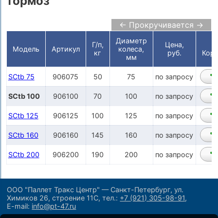
тормоз
← Прокручивается →
Диаметр
Г/п,
Цена,
Модель
Артикул
колеса,
кг
руб.
Корз
мм
SCtb 75
906075
50
75
по запросу
SCtb 100
906100
70
100
по запросу
SCtb 125
906125
100
125
по запросу
SCtb 160
906160
145
160
по запросу
SCtb 200
906200
190
200
по запросу
ООО "Паллет Тракс Центр" — Санкт-Петербург, ул.
Химиков 26, строение 11С,
тел.:
+7 (921) 305-98-91
,
E-mail:
info@pt-47.ru