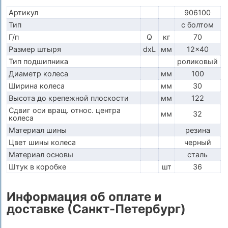
Артикул
906100
Тип
с болтом
Г/п
Q
кг
70
Размер штыря
dxL
мм
12x40
Тип подшипника
роликовый
Диаметр колеса
мм
100
Ширина колеса
мм
30
Высота до крепежной плоскости
мм
122
Сдвиг оси вращ. относ. центра
мм
32
колеса
Материал шины
резина
Цвет шины колеса
черный
Материал основы
сталь
Штук в коробке
шт
36
Информация об оплате и
доставке (Санкт-Петербург)