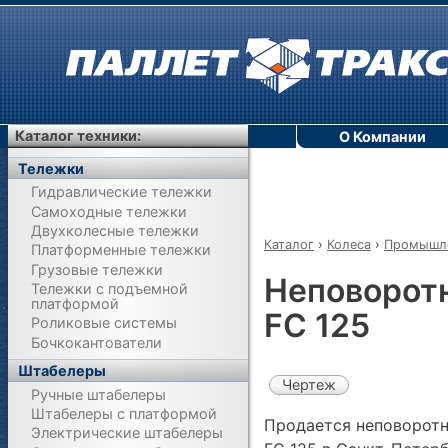
Каталог техники:
О Компании
Тележки
Гидравлические тележки
Самоходные тележки
Двухколесные тележки
Каталог
›
Колеса
›
Промышле
Платформенные тележки
Грузовые тележки
Неповоротн
Тележки с подъемной
платформой
FC 125
Роликовые системы
Бочкокантователи
Штабелеры
Чертеж
Ручные штабелеры
Штабелеры с платформой
Продается неповоротн
Электрические штабелеры