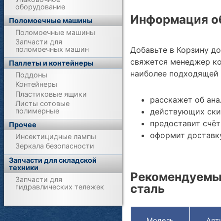
оборудование
Информация об
Поломоечные машины
Поломоечные машины
Запчасти для
поломоечных машин
Добавьте в Корзину д
свяжется менеджер ко
Паллеты и контейнеры
наиболее подходящей 
Поддоны
Контейнеры
Пластиковые ящики
расскажет об ана
Листы сотовые
действующих ски
полимерные
предоставит счёт
Прочее
оформит доставку
Инсектицидные лампы
Зеркала безопасности
Запчасти для складской
техники
Рекомендуемые
Запчасти для
сталь
гидравлических тележек
Модель
Арт