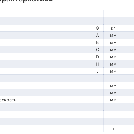
Q
кг
A
мм
B
мм
C
мм
D
мм
H
мм
J
мм
мм
мм
оскости
мм
шт