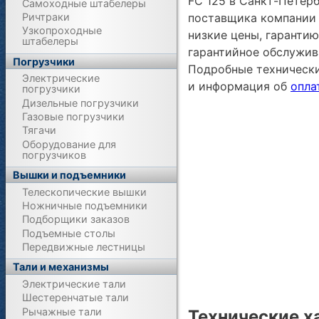
FC 125 в Санкт-Петерб
Самоходные штабелеры
поставщика компании 
Ричтраки
Узкопроходные
низкие цены, гарантию
штабелеры
гарантийное обслужив
Погрузчики
Подробные техническ
Электрические
и информация об
опла
погрузчики
Дизельные погрузчики
Газовые погрузчики
Тягачи
Оборудование для
погрузчиков
Вышки и подъемники
Телескопические вышки
Ножничные подъемники
Подборщики заказов
Подъемные столы
Передвижные лестницы
Тали и механизмы
Электрические тали
Шестеренчатые тали
Рычажные тали
Технические х