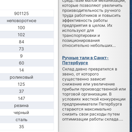
средствам малой механизации,
которые позволяют увеличить
производительность ручного
901125
труда работников и повысить
эффективность работы
неповоротное
предприятия в целом. Их
100
используют для
102
транспортировки и
позиционирования
84
относительно небольших...
73
9
Ручные тали в Санкт-
Петербурге
60
Склад давно превратился в
14
звено, от которого
роликовый
существенно зависит
125
снижение или увеличение
прибыли производственной или
37
торговой организации. В
147
условиях жесткой конкуренции
предприниматели Петербурга
резина
стараются максимально
черный
снизить свои расходы путем
оптимизации работы склада....
сталь
35