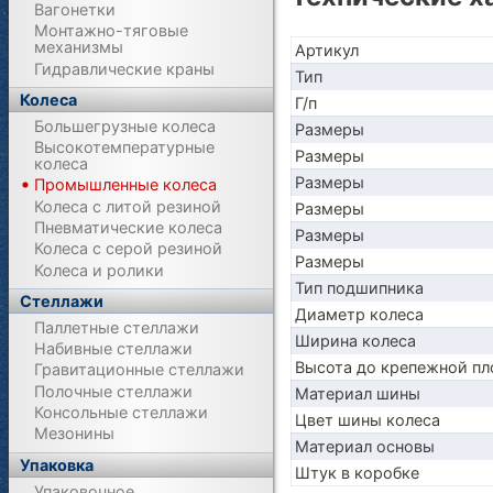
Вагонетки
Монтажно-тяговые
механизмы
Артикул
Гидравлические краны
Тип
Колеса
Г/п
Большегрузные колеса
Размеры
Высокотемпературные
Размеры
колеса
Размеры
Промышленные колеса
Колеса с литой резиной
Размеры
Пневматические колеса
Размеры
Колеса с серой резиной
Размеры
Колеса и ролики
Тип подшипника
Стеллажи
Диаметр колеса
Паллетные стеллажи
Ширина колеса
Набивные стеллажи
Высота до крепежной пл
Гравитационные стеллажи
Полочные стеллажи
Материал шины
Консольные стеллажи
Цвет шины колеса
Мезонины
Материал основы
Упаковка
Штук в коробке
Упаковочное