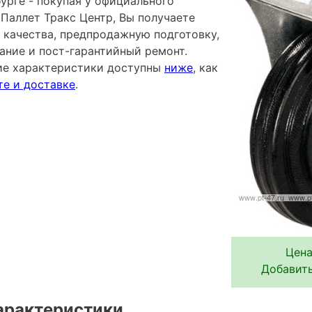
урге - покупая у официального
Паллет Тракс Центр, Вы получаете
 качества, предпродажную подготовку,
ание и пост-гарантийный ремонт.
ие характеристики доступны
ниже
, как
те и доставке
.
Цена
Добавить
арактеристики