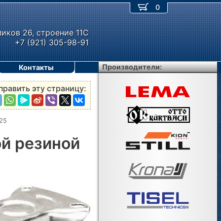
0
миков 26, строение 11С
+7 (921) 305-98-91
Производители:
Контакты
править эту страницу:
25
ой резиной