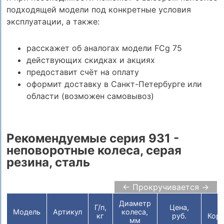
подходящей модели под конкретные условия
эксплуатации, а также:
расскажет об аналогах модели FCg 75
действующих скидках и акциях
предоставит счёт на оплату
оформит доставку в Санкт-Петербурге или
области (возможен самовывоз)
Рекомендуемые серия 931 -
неповоротные колеса, серая
резина, сталь
← Прокручивается →
Диаметр
Г/п,
Цена,
Модель
Артикул
колеса,
кг
руб.
Корз
мм